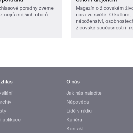
zhlasové poradny zveme
Magazín o židovském živ
 z nejrůznějších oborů.
nás i ve světě. O kultuře,
náboženství, osobnostec
židovské současnosti i hist
zhlas
O nás
ysílání
Jak nás naladíte
rchiv
Nápověda
sty
Lidé v rádiu
í aplikace
Kariéra
Kontakt