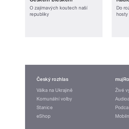
O zajímavých koutech naší
Do ro
republiky
hosty
Český rozhlas
mujRo
Válka na Ukrajině
Živé v
Komunální volby
Audioa
Stanice
Podca
eShop
Mobiln