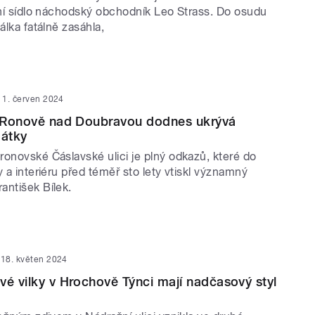
tní sídlo náchodský obchodník Leo Strass. Do osudu
válka fatálně zasáhla,
1. červen 2024
 v Ronově nad Doubravou dodnes ukrývá
mátky
ronovské Čáslavské ulici je plný odkazů, které do
y a interiéru před téměř sto lety vtiskl významný
antišek Bílek.
18. květen 2024
vé vilky v Hrochově Týnci mají nadčasový styl