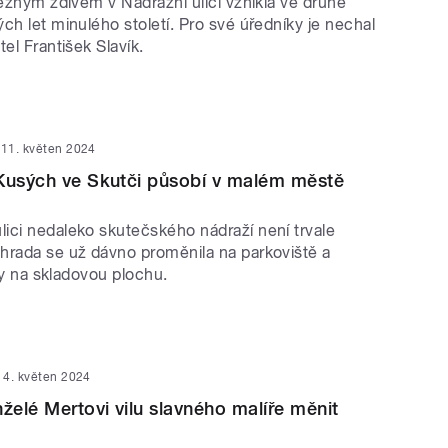
režným zdivem v Nádražní ulici vznikla ve druhé
ch let minulého století. Pro své úředníky je nechal
tel František Slavík.
11. květen 2024
Kusých ve Skutči působí v malém městě
ici nedaleko skutečského nádraží není trvale
hrada se už dávno proměnila na parkoviště a
vily na skladovou plochu.
4. květen 2024
elé Mertovi vilu slavného malíře měnit