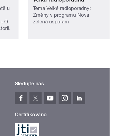
otě u
Téma Velké radioporadny:
Změny v programu Nová
h. O
zelená úsporám
orii.
Sledujte nás
Certifikováno