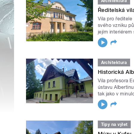
Architektura
Ředitelská vi
Vila pro ředite
svého vzniku pů
jejím interiérem
Architektura
Historická Al
Vila profesora 
ústavu Albertin
tak jako v minul
Tipy na výlet
Múzy v Kufru.