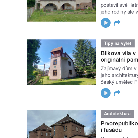
postavil své le
jeho rodiny ale 
Tipy na výlet
Bílkova vila
originální pa
Zajímavý dům v 
jeho architektur
český umělec Fr
Architektura
Prvorepubliko
i fasádu