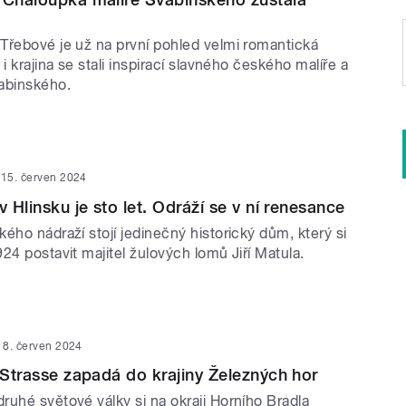
Třebové je už na první pohled velmi romantická
i krajina se stali inspirací slavného českého malíře a
abinského.
15. červen 2024
v Hlinsku je sto let. Odráží se v ní renesance
ého nádraží stojí jedinečný historický dům, který si
24 postavit majitel žulových lomů Jiří Matula.
8. červen 2024
o Strasse zapadá do krajiny Železných hor
ruhé světové války si na okraji Horního Bradla