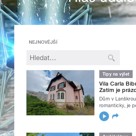
NEJNOVĚJŠÍ
Tipy na výlet
Vila Carla B
Zatím je práz
Dům v Lanškroun
romanticky, je 