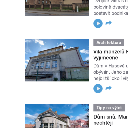
Dvojice vilek s 
polovině dvacátý
postavit podnika
Architektura
Vila manželů 
výjimečně
Dům v Husově ul
obýván. Jeho za
nejbližší okolí 
Tipy na výlet
Dům snů. Manž
nechtějí