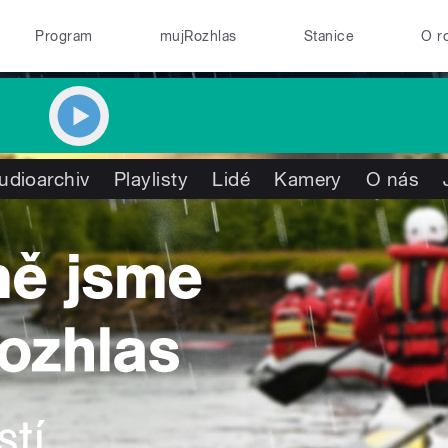
Program
mujRozhlas
Stanice
O r
udioarchiv
Playlisty
Lidé
Kamery
O nás