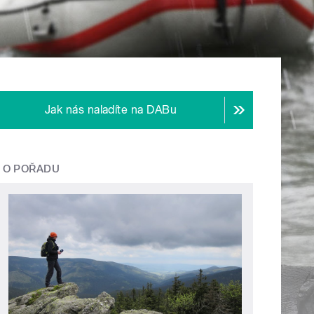
Jak nás naladíte na DABu
O POŘADU