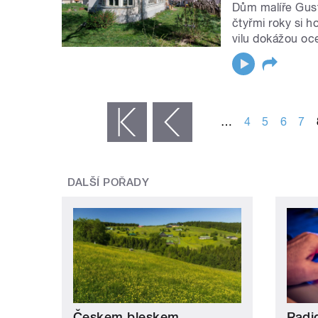
Dům malíře Gust
čtyřmi roky si h
vilu dokážou oc
STRÁNKY
…
4
5
6
7
« první
‹ předchozí
DALŠÍ POŘADY
Českem bleskem
Radi