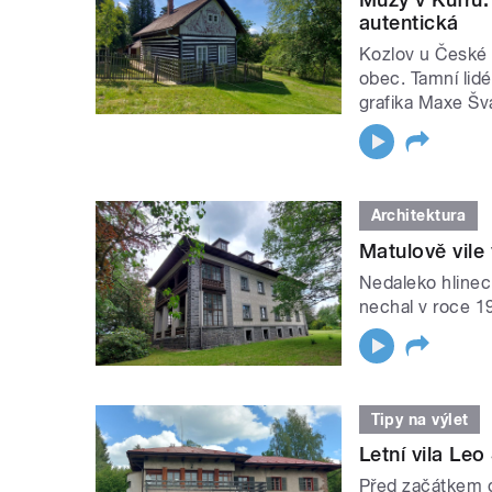
autentická
Kozlov u České 
obec. Tamní lidé 
grafika Maxe Šv
Architektura
Matulově vile 
Nedaleko hlineck
nechal v roce 19
Tipy na výlet
Letní vila Le
Před začátkem d