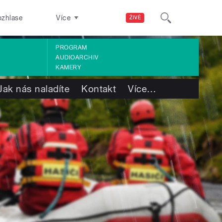
ozhlase
Více
ŽIVĚ
PROGRAM
AUDIOARCHIV
KAMERY
Jak nás naladíte
Kontakt
Více
…