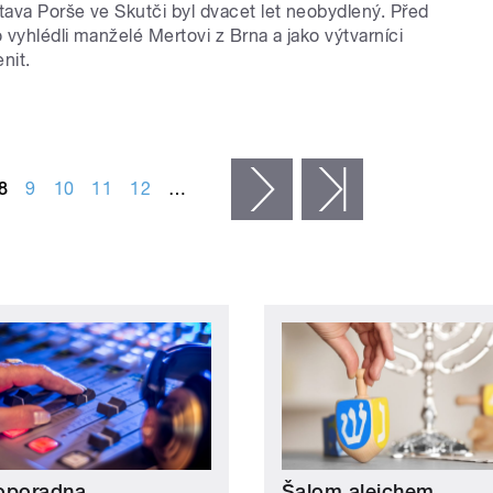
ava Porše ve Skutči byl dvacet let neobydlený. Před
o vyhlédli manželé Mertovi z Brna a jako výtvarníci
enit.
8
9
10
11
12
…
následující ›
poslední »
oporadna
Šalom alejchem