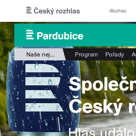
Přejít k hlavnímu obsahu
iRozhlas
Naše nej...
Program
Pořady
A