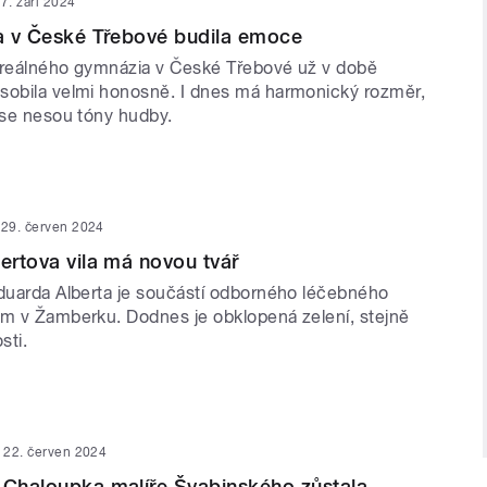
7. září 2024
la v České Třebové budila emoce
le reálného gymnázia v České Třebové už v době
sobila velmi honosně. I dnes má harmonický rozměr,
 se nesou tóny hudby.
29. červen 2024
bertova vila má novou tvář
Eduarda Alberta je součástí odborného léčebného
um v Žamberku. Dodnes je obklopená zelení, stejně
osti.
22. červen 2024
 Chaloupka malíře Švabinského zůstala