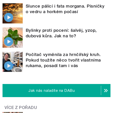
Slunce pálící i fata morgana. Písničky
o vedru a horkém počasí
Bylinky proti pocení: šalvěj, yzop,
dubová kůra. Jak na to?
Počítač vyměnila za hrnčířský kruh.
Pokud toužíte něco tvořit vlastníma
rukama, posadí tam i vás
Jak nás naladíte na DABu
VÍCE Z POŘADU