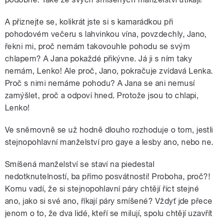
A přiznejte se, kolikrát jste si s kamarádkou při
pohodovém večeru s lahvinkou vína, povzdechly, Jano,
řekni mi, proč nemám takovouhle pohodu se svým
chlapem? A Jana pokaždé přikývne. Já ji s ním taky
nemám, Lenko! Ale proč, Jano, pokračuje zvídavá Lenka.
Proč s nimi nemáme pohodu? A Jana se ani nemusí
zamýšlet, proč a odpoví hned. Protože jsou to chlapi,
Lenko!
Ve sněmovně se už hodně dlouho rozhoduje o tom, jestli
stejnopohlavní manželství pro gaye a lesby ano, nebo ne.
Smíšená manželství se staví na piedestal
nedotknutelností, ba přímo posvátnosti! Proboha, proč?!
Komu vadí, že si stejnopohlavní páry chtějí říct stejné
ano, jako si své ano, říkají páry smíšené? Vždyť jde přece
jenom o to, že dva lidé, kteří se milují, spolu chtějí uzavřít