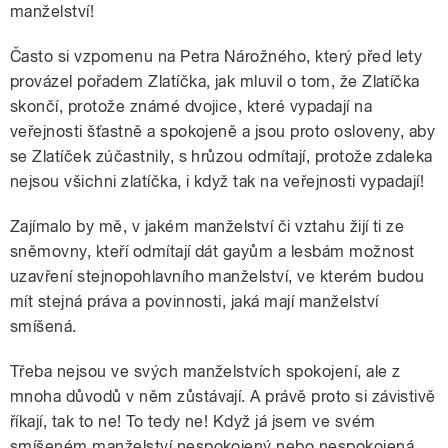
manželství!
Často si vzpomenu na Petra Nárožného, který před lety
provázel pořadem Zlatíčka, jak mluvil o tom, že Zlatíčka
skončí, protože známé dvojice, které vypadají na
veřejnosti šťastně a spokojeně a jsou proto osloveny, aby
se Zlatíček zúčastnily, s hrůzou odmítají, protože zdaleka
nejsou všichni zlatíčka, i když tak na veřejnosti vypadají!
Zajímalo by mě, v jakém manželství či vztahu žijí ti ze
sněmovny, kteří odmítají dát gayům a lesbám možnost
uzavření stejnopohlavního manželství, ve kterém budou
mít stejná práva a povinnosti, jaká mají manželství
smíšená.
Třeba nejsou ve svých manželstvích spokojení, ale z
mnoha důvodů v něm zůstávají. A právě proto si závistivě
říkají, tak to ne! To tedy ne! Když já jsem ve svém
smíšeném manželství nespokojený nebo nespokojená,