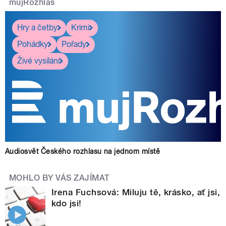
mujRozhlas
Hry a četby
Krimi
Pohádky
Pořady
Živé vysílání
Audiosvět Českého rozhlasu na jednom místě
MOHLO BY VÁS ZAJÍMAT
Irena Fuchsová: Miluju tě, krásko, ať jsi,
kdo jsi!