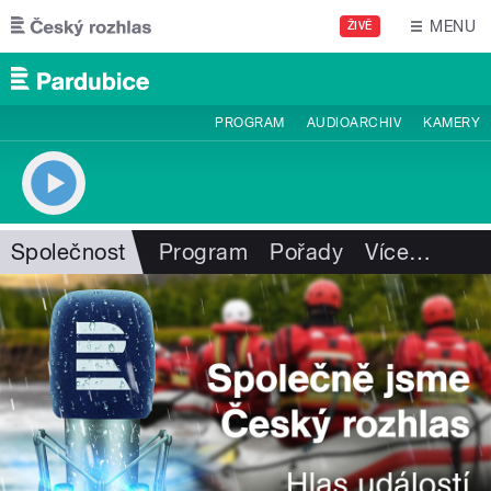
Přejít k hlavnímu obsahu
MENU
ŽIVĚ
PROGRAM
AUDIOARCHIV
KAMERY
Společnost
Program
Pořady
Více
…