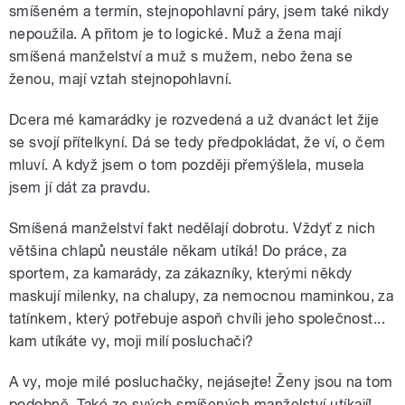
smíšeném a termín, stejnopohlavní páry, jsem také nikdy
nepoužila. A přitom je to logické. Muž a žena mají
smíšená manželství a muž s mužem, nebo žena se
ženou, mají vztah stejnopohlavní.
Dcera mé kamarádky je rozvedená a už dvanáct let žije
se svojí přítelkyní. Dá se tedy předpokládat, že ví, o čem
mluví. A když jsem o tom později přemýšlela, musela
jsem jí dát za pravdu.
Smíšená manželství fakt nedělají dobrotu. Vždyť z nich
většina chlapů neustále někam utíká! Do práce, za
sportem, za kamarády, za zákazníky, kterými někdy
maskují milenky, na chalupy, za nemocnou maminkou, za
tatínkem, který potřebuje aspoň chvíli jeho společnost...
kam utíkáte vy, moji milí posluchači?
A vy, moje milé posluchačky, nejásejte! Ženy jsou na tom
podobně. Také ze svých smíšených manželství utíkají!