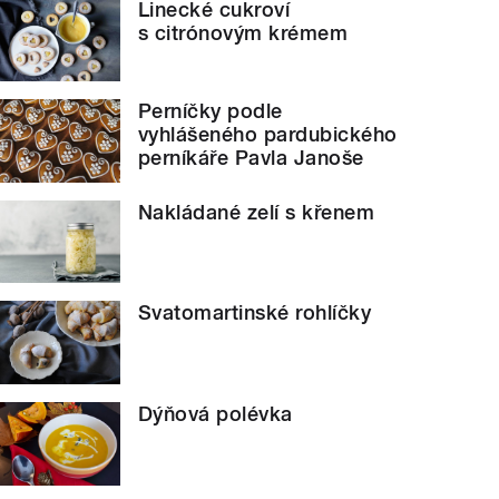
Linecké cukroví
s citrónovým krémem
Perníčky podle
vyhlášeného pardubického
perníkáře Pavla Janoše
Nakládané zelí s křenem
Svatomartinské rohlíčky
Dýňová polévka