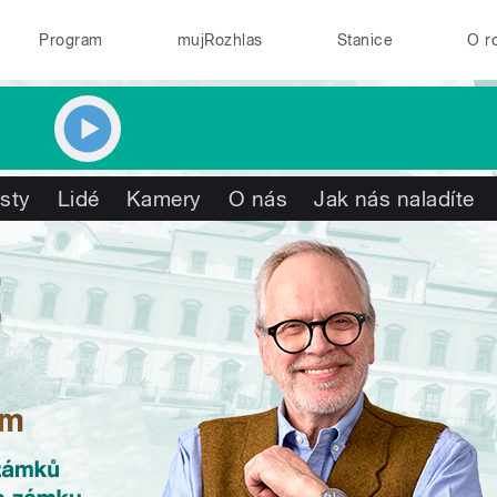
Program
mujRozhlas
Stanice
O r
isty
Lidé
Kamery
O nás
Jak nás naladíte