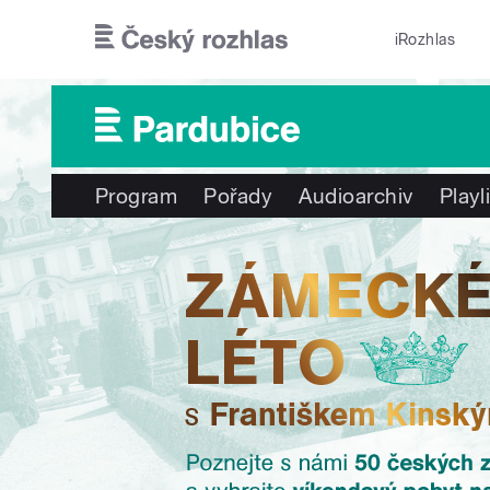
Přejít k hlavnímu obsahu
iRozhlas
Program
Pořady
Audioarchiv
Playl