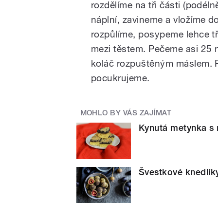
rozdělíme na tři části (podé
náplní, zavineme a vložíme do
rozpůlíme, posypeme lehce t
mezi těstem. Pečeme asi 25 
koláč rozpuštěným máslem. 
pocukrujeme.
MOHLO BY VÁS ZAJÍMAT
Kynutá metynka s
Švestkové knedlík