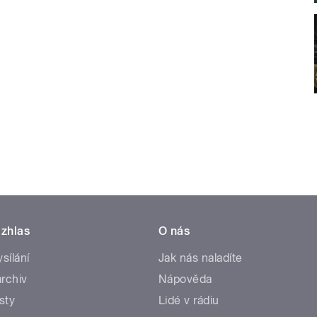
zhlas
O nás
ysílání
Jak nás naladíte
rchiv
Nápověda
sty
Lidé v rádiu