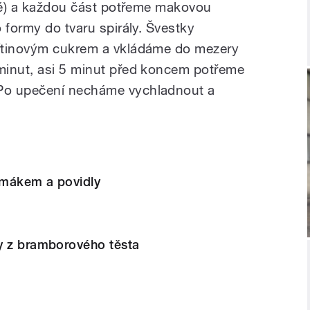
lně) a každou část potřeme makovou
 formy do tvaru spirály. Švestky
řtinovým cukrem a vkládáme do mezery
minut, asi 5 minut před koncem potřeme
Po upečení necháme vychladnout a
 mákem a povidly
y z bramborového těsta