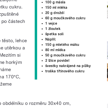
100 g másla
tku cukru.
150 ml mléka
20 g droždí
ozpuštěné
60 g moučkového cukru
a po částech
1 vejce
1 žloutek
špetka soli
Náplň:
 těsto, lehce
150 g mletého máku
e utěrkou a
80 ml mléka
Mezitím si
50 g moučkového cukru
2 lžíce povidel
eme horkým
švestky nakrájené na půlky
cháme
troška třtinového cukru
 na 170°C,
ažeme
do obdélníku o rozměru 30x40 cm,