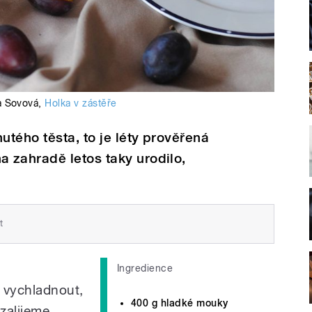
a Sovová
,
Holka v zástěře
utého těsta, to je léty prověřená
 zahradě letos taky urodilo,
t
Ingredience
 vychladnout,
400 g hladké mouky
zalijeme