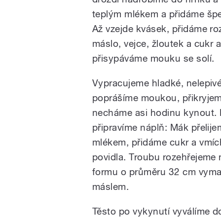
teplým mlékem a přidáme špe
Až vzejde kvásek, přidáme r
máslo, vejce, žloutek a cukr 
přisypáváme mouku se solí.
Vypracujeme hladké, nelepivé
poprášíme moukou, přikryjem
necháme asi hodinu kynout. 
připravíme náplň: Mák přelij
mlékem, přidáme cukr a vmí
povidla. Troubu rozehřejeme
formu o průměru 32 cm vym
máslem.
Těsto po vykynutí vyválíme 