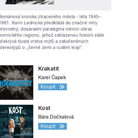
Románová kronika ztraceného města - léta 1945–
1961. Karin Lednická předkládá do značné míry
převratný, dosavadní paradigma měnící obraz
hornického regionu, jehož zahlazenou historii stále
překrývá tlustá vrstva mýtů a zakořeněných
stereotypů o „černé zemi a rudém kraji“.
Krakatit
Karel Čapek
Koupit
Kost
Bára Dočkalová
Koupit