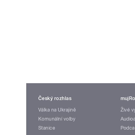
Český rozhlas
mujRo
Válka na Ukrajině
Živé v
Komunální volby
Audioa
Stanice
Podca