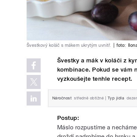
Švestkový koláč s mákem ukrytým uvnitř.
|
foto:
Ilon
Švestky a mák v koláči z kyn
kombinace. Pokud se vám na
vyzkoušejte tenhle recept.
Náročnost
středně obtížné
|
Typ jídla
dezer
Postup:
Máslo rozpustíme a necháme
droždí nadrobíme do hrnku a 