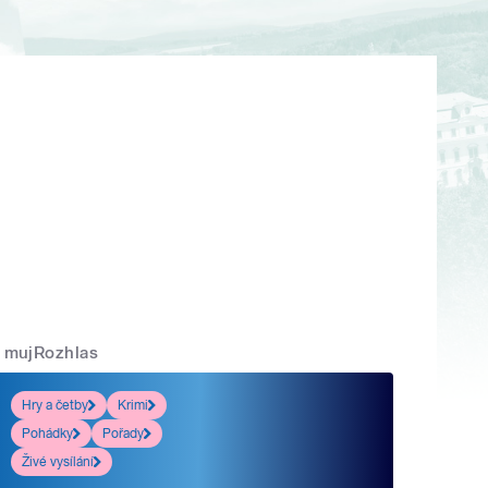
mujRozhlas
Hry a četby
Krimi
Pohádky
Pořady
Živé vysílání