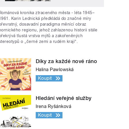
Románová kronika ztraceného města - léta 1945–
1961. Karin Lednická předkládá do značné míry
převratný, dosavadní paradigma měnící obraz
hornického regionu, jehož zahlazenou historii stále
překrývá tlustá vrstva mýtů a zakořeněných
stereotypů o „černé zemi a rudém kraji“.
Díky za každé nové ráno
Halina Pawlowská
Koupit
Hledání veřejné služby
Irena Ryšánková
Koupit