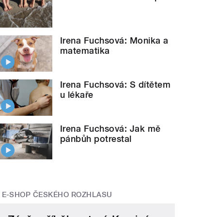
Irena Fuchsová: Monika a
matematika
Irena Fuchsová: S dítětem
u lékaře
Irena Fuchsová: Jak mě
pánbůh potrestal
E-SHOP ČESKÉHO ROZHLASU