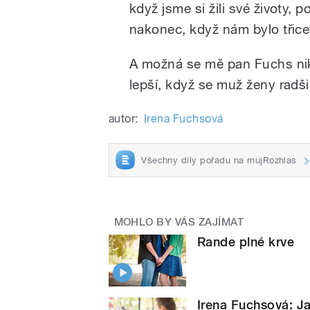
když jsme si žili své životy,
nakonec, když nám bylo třicet
A možná se mě pan Fuchs nikd
lepší, když se muž ženy radši
autor:
Irena Fuchsová
Všechny díly pořadu na mujRozhlas
MOHLO BY VÁS ZAJÍMAT
Rande plné krve
Irena Fuchsová: Ja