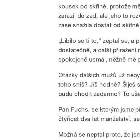
kousek od skříně, protože mě 
zarazil do zad, ale jeho to rozv
zase snažila dostat od skříně
„Líbilo se ti to,“ zeptal se, a
dostatečně, a další přiražení 
spokojeně usmál, něžně mě po
Otázky dalších mužů už nebyly
toho sníš? Jíš hodně? Šiješ s
budu chodit zadarmo? To uše
Pan Fuchs, se kterým jsme pře
čtyřicet dva let manželství, s
Možná se neptal proto, že jsm