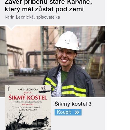
Závěr příběhu staré Karviné,
který měl zůstat pod zemí
Karin Lednická, spisovatelka
Šikmý kostel 3
Koupit