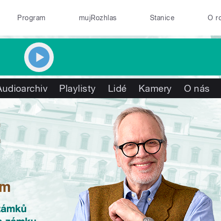
Program
mujRozhlas
Stanice
O r
Audioarchiv
Playlisty
Lidé
Kamery
O nás