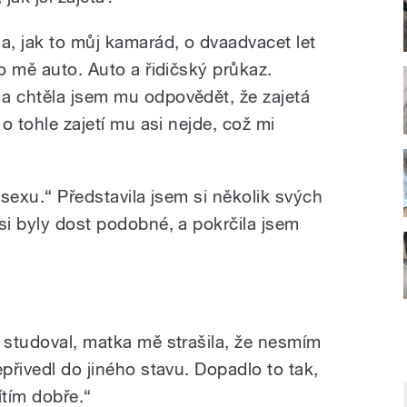
, jak to můj kamarád, o dvaadvacet let
lo mě auto. Auto a řidičský průkaz.
a chtěla jsem mu odpovědět, že zajetá
 o tohle zajetí mu asi nejde, což mi
 sexu.“ Představila jsem si několik svých
si byly dost podobné, a pokrčila jsem
m studoval, matka mě strašila, že nesmím
epřivedl do jiného stavu. Dopadlo to tak,
ítím dobře.“