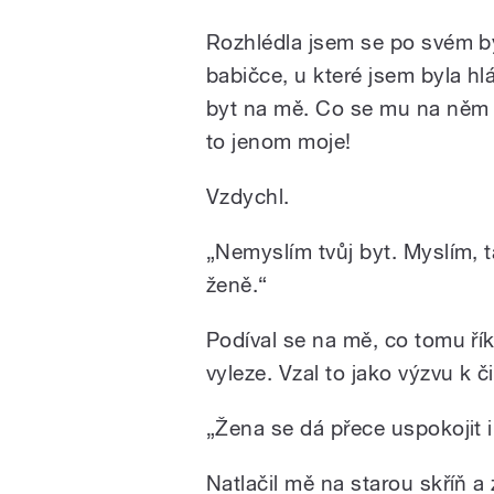
Rozhlédla jsem se po svém by
babičce, u které jsem byla hlá
byt na mě. Co se mu na něm n
to jenom moje!
Vzdychl.
„Nemyslím tvůj byt. Myslím, t
ženě.“
Podíval se na mě, co tomu říká
vyleze. Vzal to jako výzvu k č
„Žena se dá přece uspokojit i 
Natlačil mě na starou skříň a 