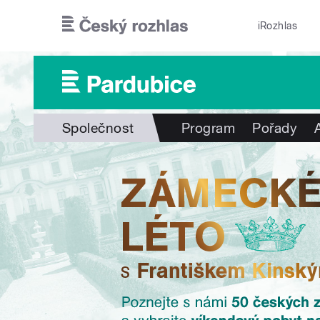
Přejít k hlavnímu obsahu
iRozhlas
Společnost
Program
Pořady