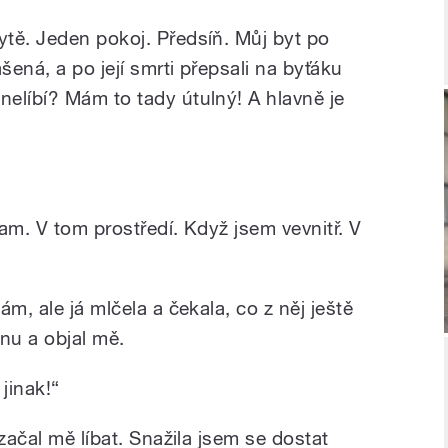
tě. Jeden pokoj. Předsíň. Můj byt po
šená, a po její smrti přepsali na byťáku
elíbí? Mám to tady útulný! A hlavně je
am. V tom prostředí. Když jsem vevnitř. V
m, ale já mlčela a čekala, co z něj ještě
inu a objal mě.
jinak!“
začal mě líbat. Snažila jsem se dostat