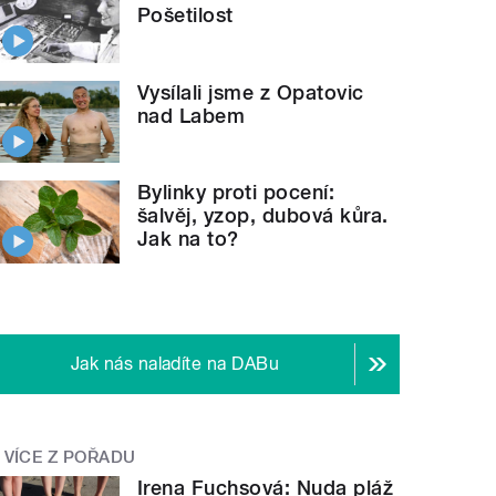
Pošetilost
Vysílali jsme z Opatovic
nad Labem
Bylinky proti pocení:
šalvěj, yzop, dubová kůra.
Jak na to?
Jak nás naladíte na DABu
VÍCE Z POŘADU
Irena Fuchsová: Nuda pláž