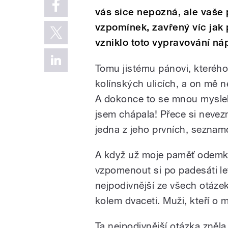
vás sice nepozná, ale vaš
vzpomínek, zavřený víc jak 
vzniklo toto vypravování ná
Tomu jistému pánovi, kterého
kolínských ulicích, a on mě n
A dokonce to se mnou myslel 
jsem chápala! Přece si nevez
jedna z jeho prvních, seznam
A když už moje paměť odemkl
vzpomenout si po padesáti let
nejpodivnější ze všech otázek
kolem dvaceti. Muži, kteří o 
Ta nejpodivnější otázka zněla,