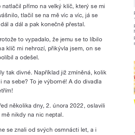
natlačil přímo na velký klíč, který se mi
ášnilo, tlačil se na mě víc a víc, já se
 dál a dál a pak konečně přestal.
 protože to vypadalo, že jemu se to líbilo
na klíč mi nehrozí, přikývla jsem, on se
líbil a odešel.
 tak divné. Například již zmíněná, kolik
i na sebe? To je výborné! A do divadla
třím!
d několika dny, 2. února 2022, oslavili
e mě nikdy na nic neptal.
e se znali od svých osmnácti let, a i