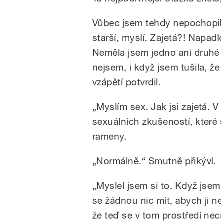
Vůbec jsem tehdy nepochopila
starší, myslí. Zajetá?! Napad
Neměla jsem jedno ani druhé 
nejsem, i když jsem tušila, že
vzápětí potvrdil.
„Myslím sex. Jak jsi zajetá. V
sexuálních zkušeností, které 
rameny.
„Normálně.“ Smutně přikývl.
„Myslel jsem si to. Když jse
se žádnou nic mít, abych ji n
že teď se v tom prostředí nec