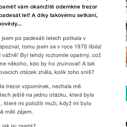
e paměť vám okamžitě odemkne trezor
padesát let! A díky takovému setkání,
povědy...
 jsem po padesáti letech potkala v
epoznal, tomu jsem se v roce 1970 líbila!
vážně! Byl tehdy roztomile opatrný, což
me někoho, kdo by ho zruinoval! A tak
ovacích otázek zněla, kolik toho sníš?
a trezor vzpomínek, nechala mě
ech ještě na jednu otázku, která byla
, které mi položili muži, když mi bylo
mě měli zájem.
 jak jsi zajetá?