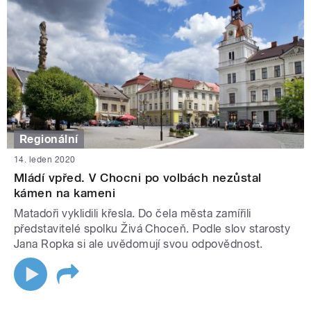
Regionální
14. leden 2020
Mládí vpřed. V Chocni po volbách nezůstal
kámen na kameni
Matadoři vyklidili křesla. Do čela města zamířili
představitelé spolku Živá Choceň. Podle slov starosty
Jana Ropka si ale uvědomují svou odpovědnost.
STRÁNKY