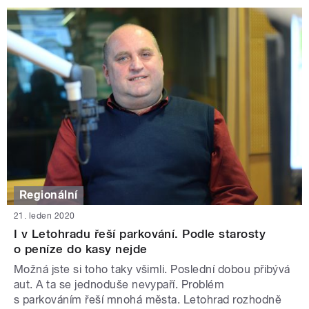
Regionální
21. leden 2020
I v Letohradu řeší parkování. Podle starosty
o peníze do kasy nejde
Možná jste si toho taky všimli. Poslední dobou přibývá
aut. A ta se jednoduše nevypaří. Problém
s parkováním řeší mnohá města. Letohrad rozhodně