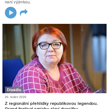
není výjimkou.
Divadlo
20. leden 2020
Z regionální přehlídky republikovou legendou.
Grand festival smíchu slaví dvacítku