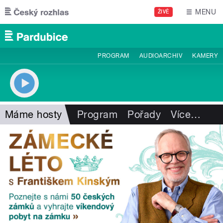
Přejít k hlavnímu obsahu
MENU
ŽIVĚ
PROGRAM
AUDIOARCHIV
KAMERY
Máme hosty
Program
Pořady
Více
…